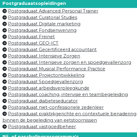
Postgraduaatsopleidingen
Postgraduaat Advanced Personal Trainer
Postgraduaat Curatorial Studies
Postgraduaat Digitale marketing
Postgraduaat Fondsenwerving
Postgraduaat Freinet
Postgraduaat GEO-ICT
Postgraduaat Gecertificeerd accountant
Postgraduaat Intensieve Zorgen
Postgraduaat Intensieve zorgen en spoedgevallenzorg
Postgraduaat Musical Performance Practice
Postgraduaat Projectontwikkeling
Postgraduaat Spoedgevallenzorg
Postgraduaat arbeidsverpleegkunde
Postgraduaat coaching, intervisie en teambegeleiding
Postgraduaat diabeteseducator
Postgraduaat niet-confessionele zedenleer
Postgraduaat praktijkgerichte en contextuele benadering
binnen de begeleiding van eetstoornissen
Postgraduaat vastgoedbeheer
Bij- of nascholingsprogramma's